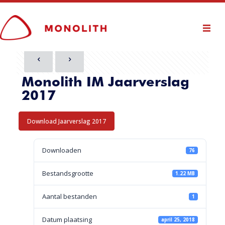
Monolith IM Jaarverslag
2017
Download Jaarverslag 2017
Downloaden
76
Bestandsgrootte
1.22 MB
Aantal bestanden
1
Datum plaatsing
april 25, 2018