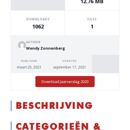
12.76 MB
DOWNLOADS
FILES
1062
1
AUTHOR
Wendy Zonnenberg
PUBLISHED
UPDATED
maart 25, 2021
september 17, 2021
Download Jaarverslag 2020
BESCHRIJVING
CATEGORIEËN &