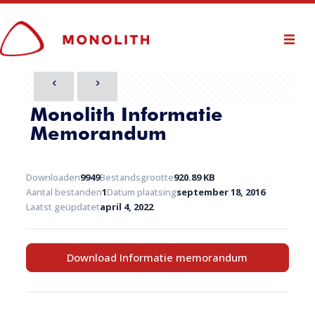
Monolith Informatie
Memorandum
Downloaden
9949
Bestandsgrootte
920.89 KB
Aantal bestanden
1
Datum plaatsing
september 18, 2016
Laatst geüpdatet
april 4, 2022
Download Informatie memorandum