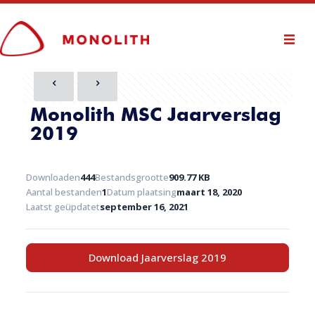
Monolith MSC Jaarverslag
2019
Downloaden
444
Bestandsgrootte
909.77 KB
Aantal bestanden
1
Datum plaatsing
maart 18, 2020
Laatst geüpdatet
september 16, 2021
Download Jaarverslag 2019