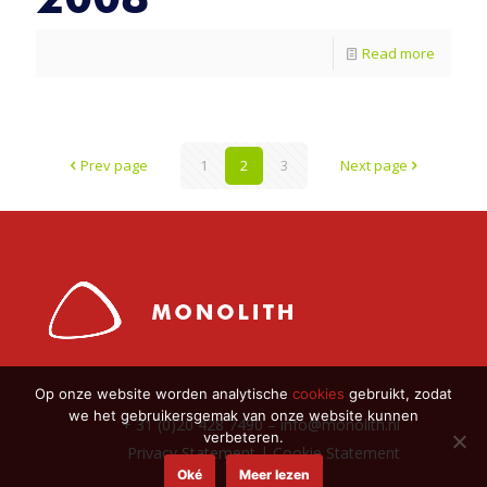
Read more
Prev page
1
2
3
Next page
Op onze website worden analytische
cookies
gebruikt, zodat
we het gebruikersgemak van onze website kunnen
+ 31 (0)20 428 7490 –
info@monolith.nl
verbeteren.
Privacy Statement
|
Cookie Statement
Oké
Meer lezen